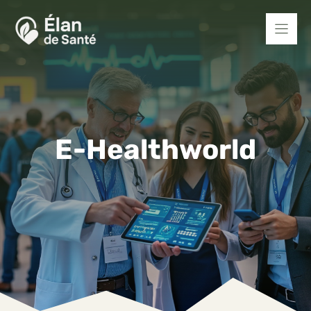
Aller
au
contenu
E-Healthworld